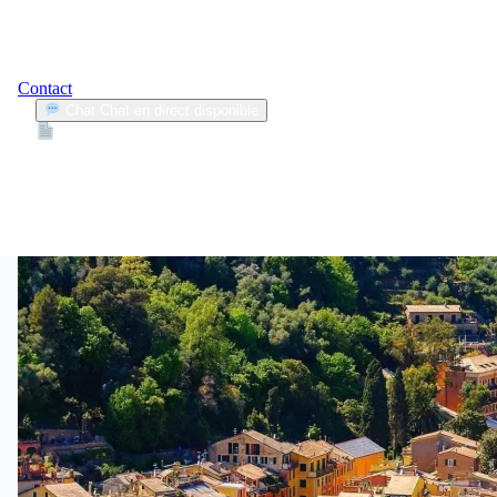
Contact
Chat
Chat en direct disponible
Devis
2min
objectifs financiers
1
Articles trouvés