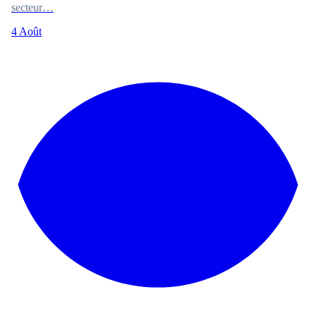
secteur…
4 Août