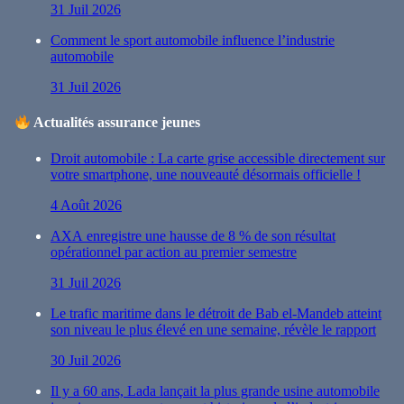
31 Juil 2026
Comment le sport automobile influence l’industrie
automobile
31 Juil 2026
Actualités assurance jeunes
Droit automobile : La carte grise accessible directement sur
votre smartphone, une nouveauté désormais officielle !
4 Août 2026
AXA enregistre une hausse de 8 % de son résultat
opérationnel par action au premier semestre
31 Juil 2026
Le trafic maritime dans le détroit de Bab el-Mandeb atteint
son niveau le plus élevé en une semaine, révèle le rapport
30 Juil 2026
Il y a 60 ans, Lada lançait la plus grande usine automobile