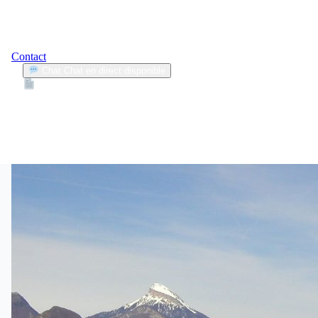
Contact
Chat
Chat en direct disponible
Devis
2min
nouveautés loi montagne
1
Articles trouvés