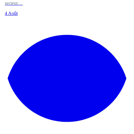
secteur…
4 Août