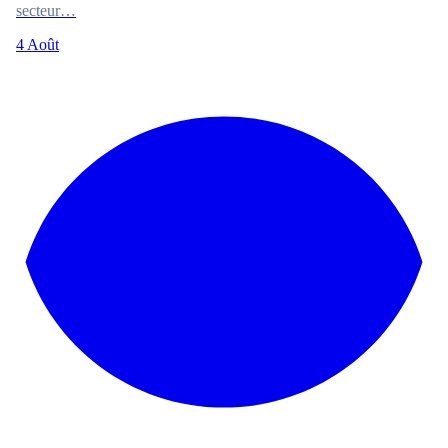
secteur…
4 Août