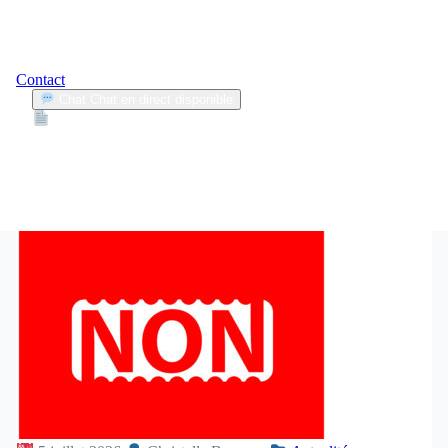
Contact
Chat
Chat en direct disponible
Devis
2min
non-assurance automobile
2
Articles trouvés