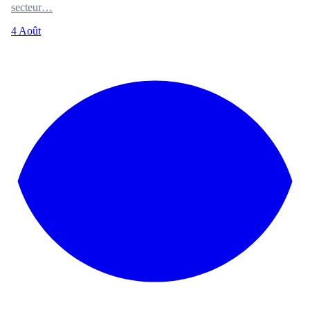
secteur…
4 Août