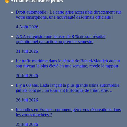
Actualités assurance jeunes
Droit automobile : La carte grise accessible directement sur
votre smartphone, une nouveauté désormais officielle !
4 Août 2026
AXA enregistre une hausse de 8 % de son résultat
opérationnel par action au premier semestre
31 Juil 2026
Le trafic maritime dans le détroit de Bab el-Mandeb atteint
son niveau le plus élevé en une semaine, révèle le rapport
30 Juil 2026
Il y a 60 ans, Lada lançait la plus grande usine automobile
jamais conçue : un tournant historique de l’industrie
automobile
26 Juil 2026
Incendies en France : comment gérer vos réservations dans
les zones touchées ?
25 Juil 2026