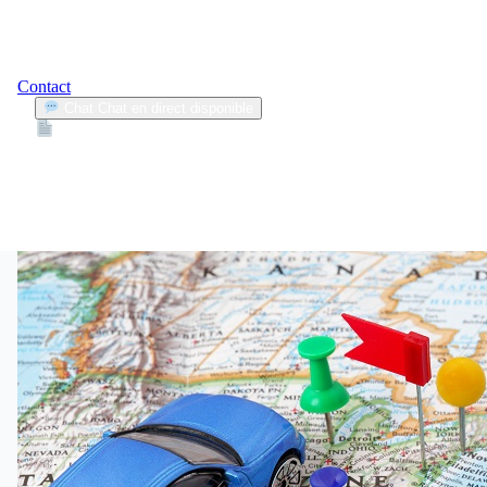
Contact
Chat
Chat en direct disponible
Devis
2min
marché américain
1
Articles trouvés