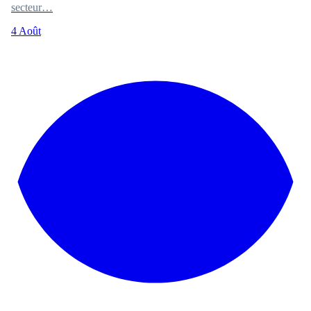
secteur…
4 Août