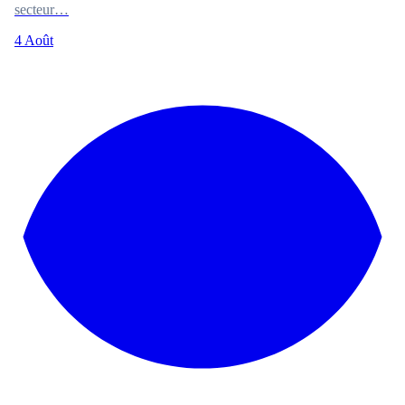
secteur…
4 Août