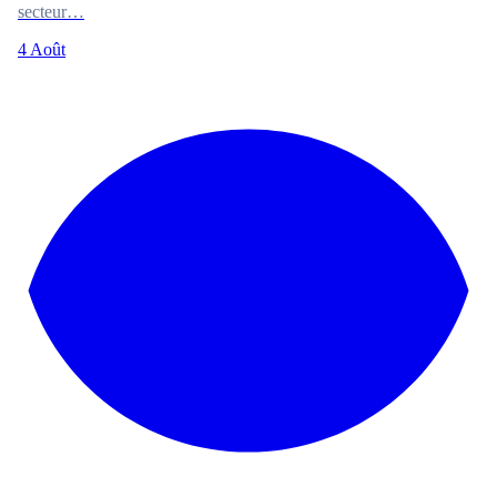
secteur…
4 Août