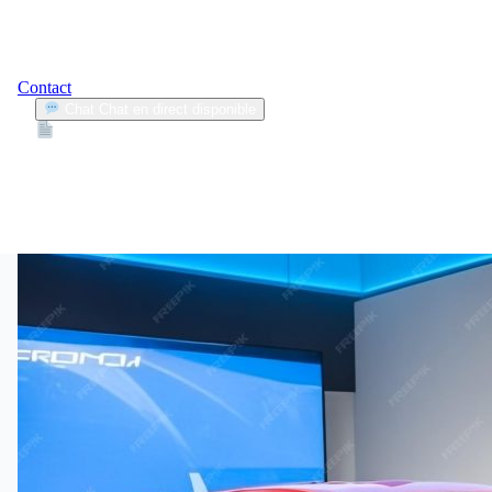
Contact
Chat
Chat en direct disponible
Devis
2min
lamborghini
1
Articles trouvés