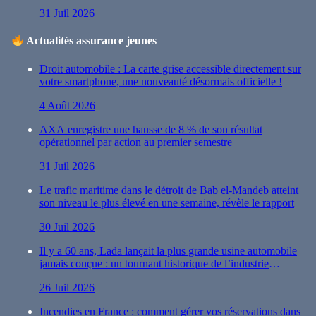
31 Juil 2026
Actualités assurance jeunes
Droit automobile : La carte grise accessible directement sur
votre smartphone, une nouveauté désormais officielle !
4 Août 2026
AXA enregistre une hausse de 8 % de son résultat
opérationnel par action au premier semestre
31 Juil 2026
Le trafic maritime dans le détroit de Bab el-Mandeb atteint
son niveau le plus élevé en une semaine, révèle le rapport
30 Juil 2026
Il y a 60 ans, Lada lançait la plus grande usine automobile
jamais conçue : un tournant historique de l’industrie
automobile
26 Juil 2026
Incendies en France : comment gérer vos réservations dans