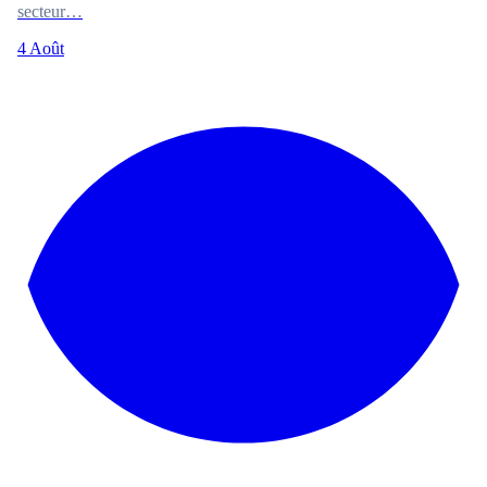
secteur…
4 Août