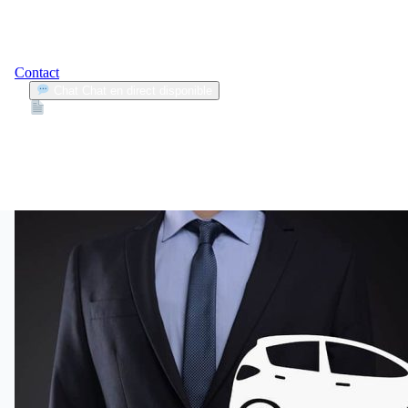
Contact
Chat
Chat en direct disponible
Devis
2min
kemper
1
Articles trouvés