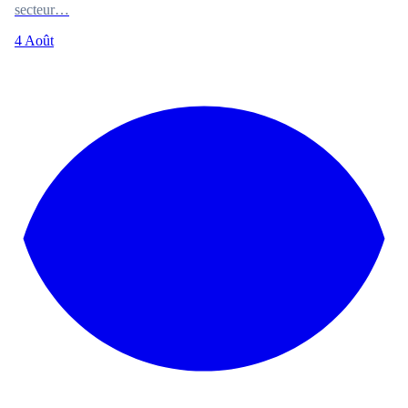
secteur…
4 Août