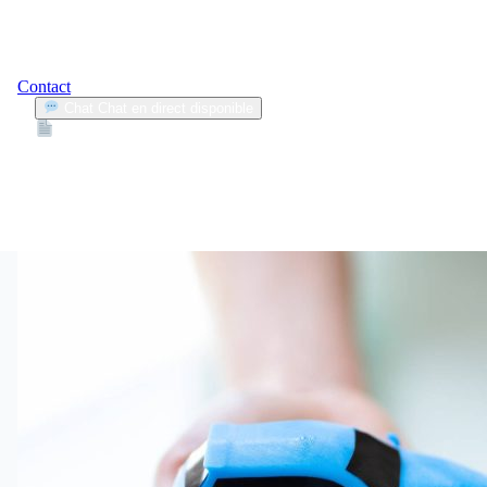
Contact
Chat
Chat en direct disponible
Devis
2min
inflation
1
Articles trouvés