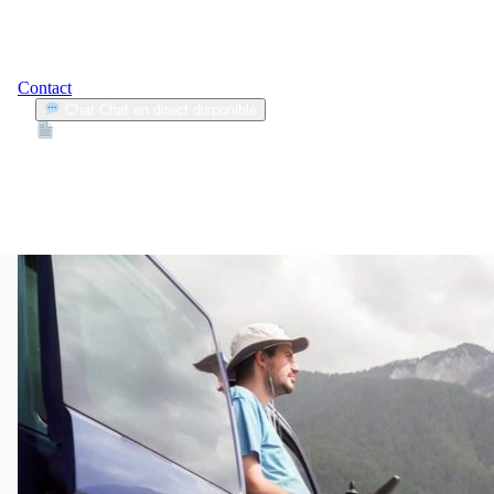
Contact
Chat
Chat en direct disponible
Devis
2min
inclusion
1
Articles trouvés