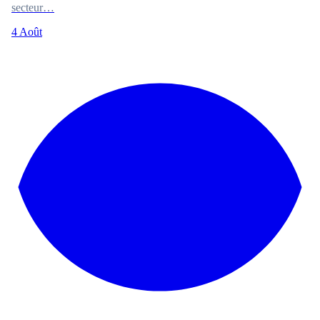
secteur…
4 Août