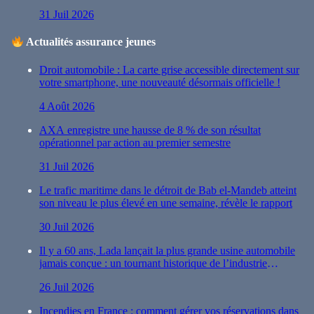
31 Juil 2026
Actualités assurance jeunes
Droit automobile : La carte grise accessible directement sur
votre smartphone, une nouveauté désormais officielle !
4 Août 2026
AXA enregistre une hausse de 8 % de son résultat
opérationnel par action au premier semestre
31 Juil 2026
Le trafic maritime dans le détroit de Bab el-Mandeb atteint
son niveau le plus élevé en une semaine, révèle le rapport
30 Juil 2026
Il y a 60 ans, Lada lançait la plus grande usine automobile
jamais conçue : un tournant historique de l’industrie
automobile
26 Juil 2026
Incendies en France : comment gérer vos réservations dans