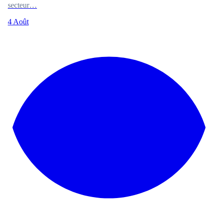
secteur…
4 Août