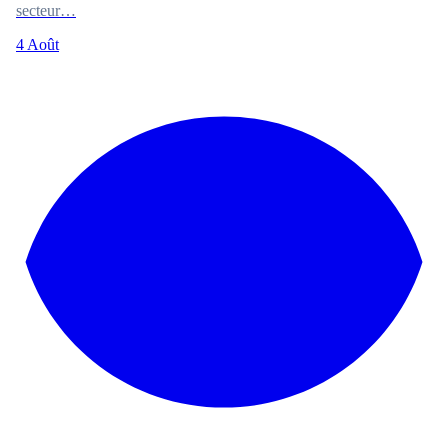
secteur…
4 Août