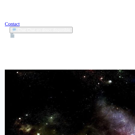
Contact
Chat
Chat en direct disponible
Devis
2min
florence bouchet
1
Articles trouvés