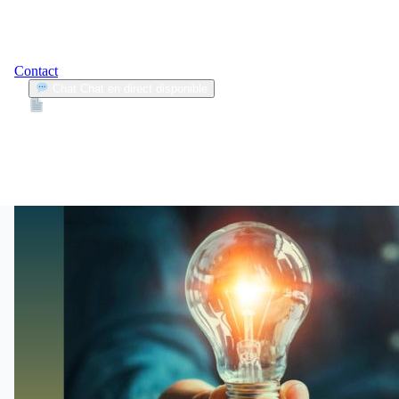
Contact
Chat
Chat en direct disponible
Devis
2min
finance personnelle
2
Articles trouvés