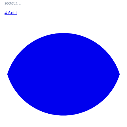
secteur…
4 Août