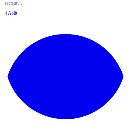
secteur…
4 Août