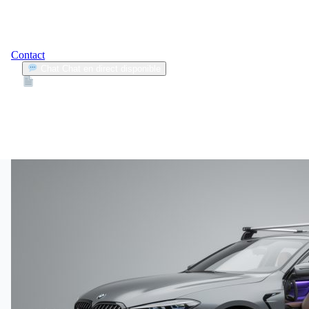
Contact
Chat
Chat en direct disponible
Devis
2min
équipement voiture
1
Articles trouvés