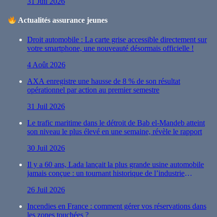
31 Juil 2026
Actualités assurance jeunes
Droit automobile : La carte grise accessible directement sur
votre smartphone, une nouveauté désormais officielle !
4 Août 2026
AXA enregistre une hausse de 8 % de son résultat
opérationnel par action au premier semestre
31 Juil 2026
Le trafic maritime dans le détroit de Bab el-Mandeb atteint
son niveau le plus élevé en une semaine, révèle le rapport
30 Juil 2026
Il y a 60 ans, Lada lançait la plus grande usine automobile
jamais conçue : un tournant historique de l’industrie
automobile
26 Juil 2026
Incendies en France : comment gérer vos réservations dans
les zones touchées ?