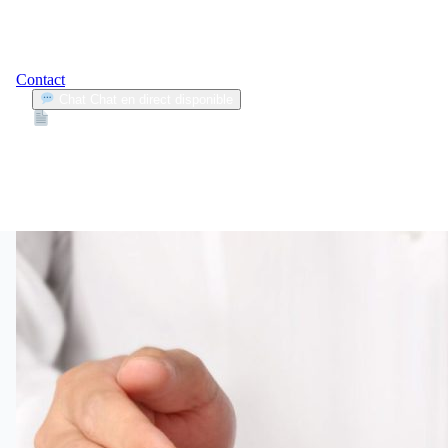
Contact
Chat
Chat en direct disponible
Devis
2min
enjeux climatiques
1
Articles trouvés