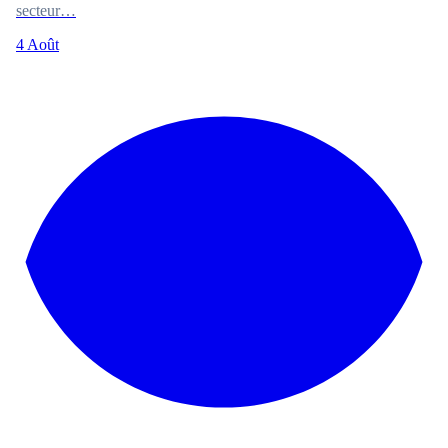
secteur…
4 Août