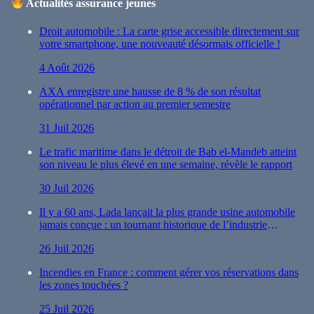
Actualités assurance jeunes
Droit automobile : La carte grise accessible directement sur
votre smartphone, une nouveauté désormais officielle !
4 Août 2026
AXA enregistre une hausse de 8 % de son résultat
opérationnel par action au premier semestre
31 Juil 2026
Le trafic maritime dans le détroit de Bab el-Mandeb atteint
son niveau le plus élevé en une semaine, révèle le rapport
30 Juil 2026
Il y a 60 ans, Lada lançait la plus grande usine automobile
jamais conçue : un tournant historique de l’industrie
automobile
26 Juil 2026
Incendies en France : comment gérer vos réservations dans
les zones touchées ?
25 Juil 2026