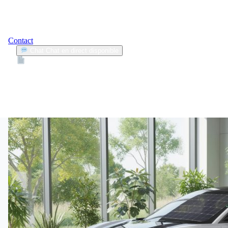
Contact
Chat
Chat en direct disponible
Devis
2min
écologie automobile
2
Articles trouvés