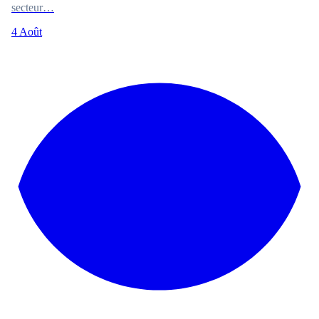
secteur…
4 Août