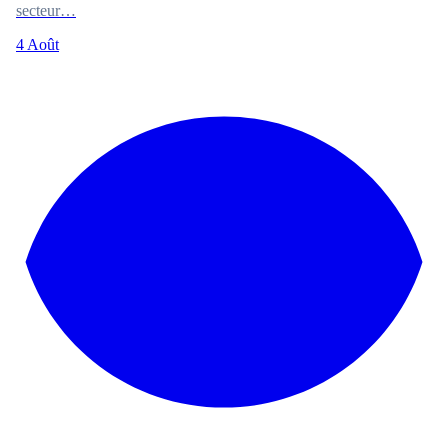
secteur…
4 Août