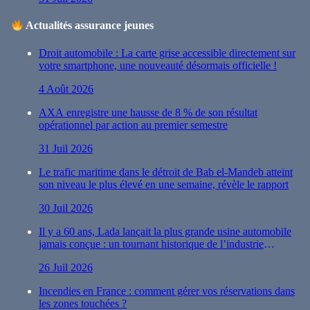
Actualités assurance jeunes
Droit automobile : La carte grise accessible directement sur
votre smartphone, une nouveauté désormais officielle !
4 Août 2026
AXA enregistre une hausse de 8 % de son résultat
opérationnel par action au premier semestre
31 Juil 2026
Le trafic maritime dans le détroit de Bab el-Mandeb atteint
son niveau le plus élevé en une semaine, révèle le rapport
30 Juil 2026
Il y a 60 ans, Lada lançait la plus grande usine automobile
jamais conçue : un tournant historique de l’industrie
automobile
26 Juil 2026
Incendies en France : comment gérer vos réservations dans
les zones touchées ?