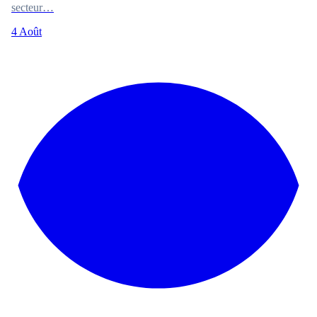
secteur…
4 Août