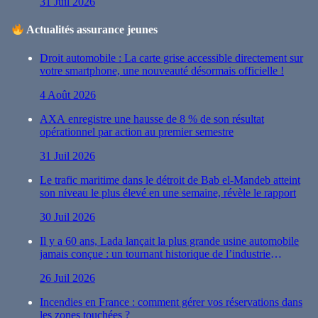
31 Juil 2026
Actualités assurance jeunes
Droit automobile : La carte grise accessible directement sur
votre smartphone, une nouveauté désormais officielle !
4 Août 2026
AXA enregistre une hausse de 8 % de son résultat
opérationnel par action au premier semestre
31 Juil 2026
Le trafic maritime dans le détroit de Bab el-Mandeb atteint
son niveau le plus élevé en une semaine, révèle le rapport
30 Juil 2026
Il y a 60 ans, Lada lançait la plus grande usine automobile
jamais conçue : un tournant historique de l’industrie
automobile
26 Juil 2026
Incendies en France : comment gérer vos réservations dans
les zones touchées ?