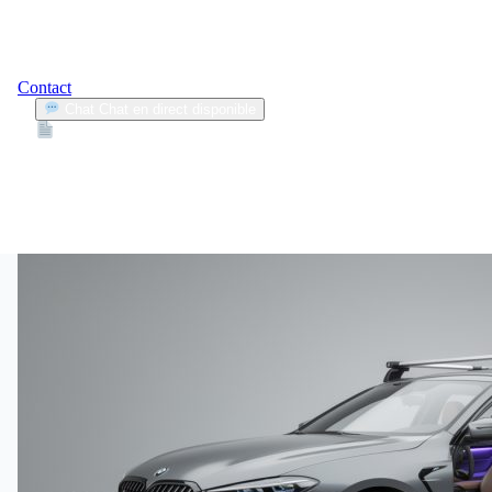
Contact
Chat
Chat en direct disponible
Devis
2min
décoration auto
1
Articles trouvés