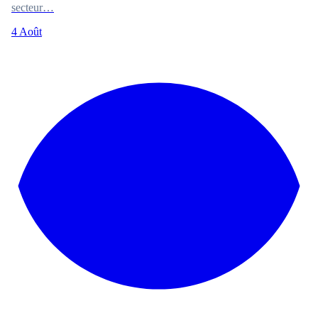
secteur…
4 Août