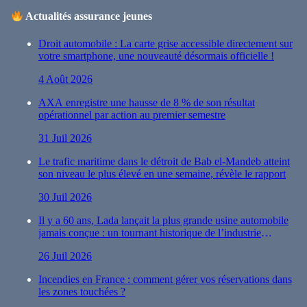
Actualités assurance jeunes
Droit automobile : La carte grise accessible directement sur
votre smartphone, une nouveauté désormais officielle !
4 Août 2026
AXA enregistre une hausse de 8 % de son résultat
opérationnel par action au premier semestre
31 Juil 2026
Le trafic maritime dans le détroit de Bab el-Mandeb atteint
son niveau le plus élevé en une semaine, révèle le rapport
30 Juil 2026
Il y a 60 ans, Lada lançait la plus grande usine automobile
jamais conçue : un tournant historique de l’industrie
automobile
26 Juil 2026
Incendies en France : comment gérer vos réservations dans
les zones touchées ?