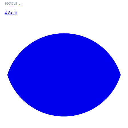
secteur…
4 Août