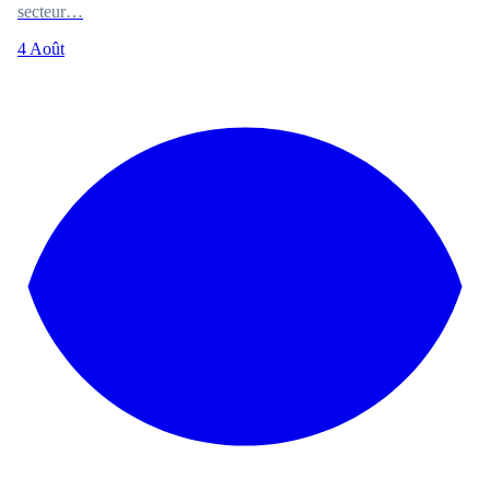
secteur…
4 Août