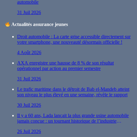
automobile
31 Juil 2026
Actualités assurance jeunes
Droit automobile : La carte grise accessible directement sur
votre smartphone, une nouveauté désormais officielle !
4 Août 2026
AXA enregistre une hausse de 8 % de son résultat
opérationnel par action au premier semestre
31 Juil 2026
Le trafic maritime dans le détroit de Bab el-Mandeb atteint
son niveau le plus élevé en une semaine, révèle le rapport
30 Juil 2026
Il y a 60 ans, Lada lançait la plus grande usine automobile
jamais conçue : un tournant historique de l’industrie
automobile
26 Juil 2026