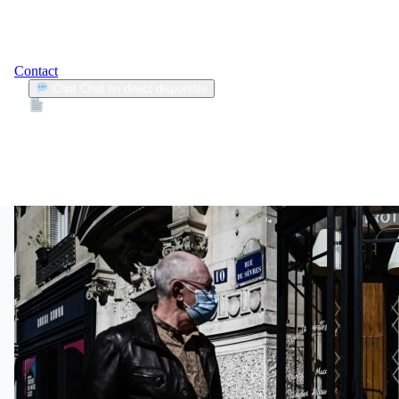
Contact
Chat
Chat en direct disponible
Devis
2min
cour de cassation
1
Articles trouvés