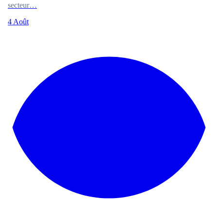
secteur…
4 Août