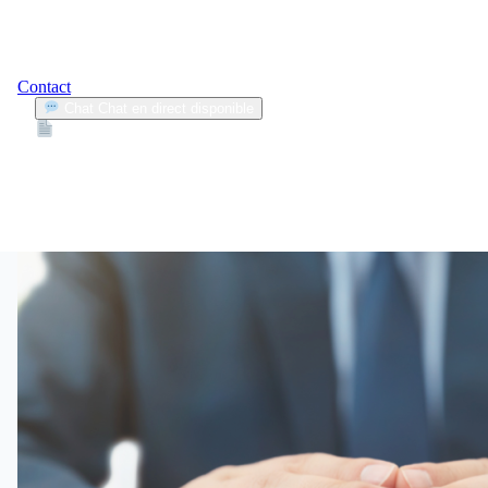
Contact
Chat
Chat en direct disponible
Devis
2min
comparateur d’assurance auto
1
Articles trouvés