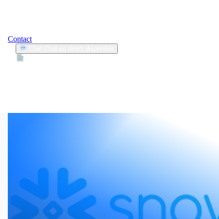
Contact
Chat
Chat en direct disponible
Devis
2min
classements 2025
1
Articles trouvés