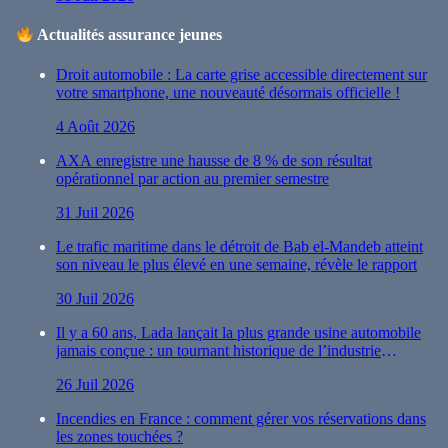
Actualités assurance jeunes
Droit automobile : La carte grise accessible directement sur
votre smartphone, une nouveauté désormais officielle !
4 Août 2026
AXA enregistre une hausse de 8 % de son résultat
opérationnel par action au premier semestre
31 Juil 2026
Le trafic maritime dans le détroit de Bab el-Mandeb atteint
son niveau le plus élevé en une semaine, révèle le rapport
30 Juil 2026
Il y a 60 ans, Lada lançait la plus grande usine automobile
jamais conçue : un tournant historique de l’industrie
automobile
26 Juil 2026
Incendies en France : comment gérer vos réservations dans
les zones touchées ?