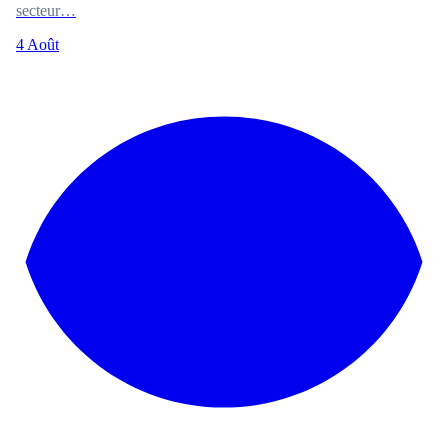
secteur…
4 Août