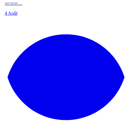
secteur…
4 Août