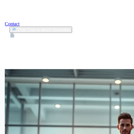
Contact
Chat
Chat en direct disponible
Devis
2min
choix voiture
1
Articles trouvés