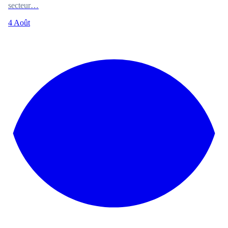
secteur…
4 Août