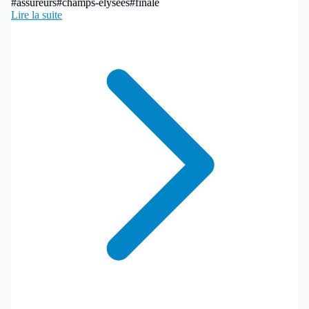
#assureurs
#champs-élysées
#finale
Lire la suite