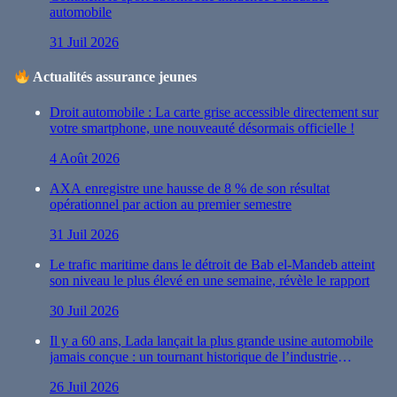
automobile
31 Juil 2026
Actualités assurance jeunes
Droit automobile : La carte grise accessible directement sur
votre smartphone, une nouveauté désormais officielle !
4 Août 2026
AXA enregistre une hausse de 8 % de son résultat
opérationnel par action au premier semestre
31 Juil 2026
Le trafic maritime dans le détroit de Bab el-Mandeb atteint
son niveau le plus élevé en une semaine, révèle le rapport
30 Juil 2026
Il y a 60 ans, Lada lançait la plus grande usine automobile
jamais conçue : un tournant historique de l’industrie
automobile
26 Juil 2026