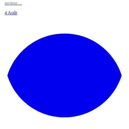
secteur…
4 Août