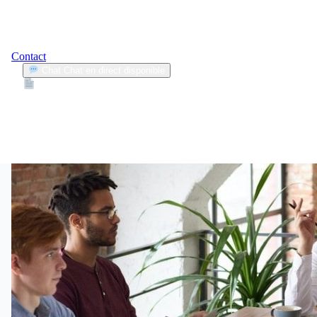
Contact
Chat
Chat en direct disponible
Devis
2min
cas complexes
1
Articles trouvés