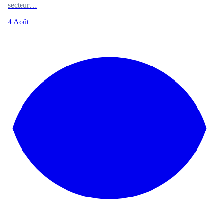
secteur…
4 Août