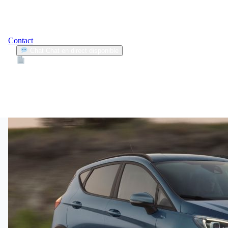
Contact
Chat
Chat en direct disponible
Devis
2min
carte d’assurance
1
Articles trouvés