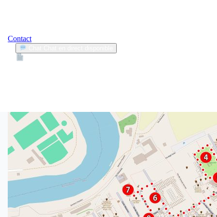
Contact
Chat
Chat en direct disponible
Devis
2min
budget senior
1
Articles trouvés