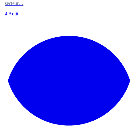
secteur…
4 Août