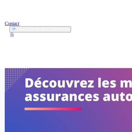
Contact
Chat
Chat en direct disponible
Devis
2min
besoins
1
Articles trouvés