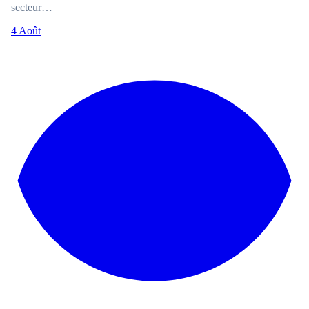
secteur…
4 Août