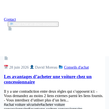
Contact
Chat
Chat en direct disponible
Devis
2min
avantages voiture concessionnaire
1
Articles trouvés
Article
28 juin 2026
David Moreau
Conseils d'achat
Les avantages d’acheter une voiture chez un
concessionnaire
Il y a une contradiction entre deux règles qui s’opposent ici: -
Vous demandez au moins 2 liens externes parmi les liens fournis.
- Vous interdisez d’utiliser plus d’un lien...
#achat voiture sécurisée
#acheter voiture
concessionnaire
#avantages voiture concessionnaire