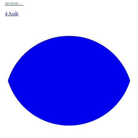
secteur…
4 Août