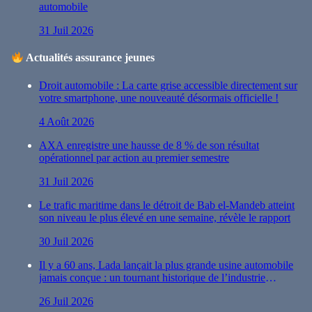
automobile
31 Juil 2026
Actualités assurance jeunes
Droit automobile : La carte grise accessible directement sur
votre smartphone, une nouveauté désormais officielle !
4 Août 2026
AXA enregistre une hausse de 8 % de son résultat
opérationnel par action au premier semestre
31 Juil 2026
Le trafic maritime dans le détroit de Bab el-Mandeb atteint
son niveau le plus élevé en une semaine, révèle le rapport
30 Juil 2026
Il y a 60 ans, Lada lançait la plus grande usine automobile
jamais conçue : un tournant historique de l’industrie
automobile
26 Juil 2026