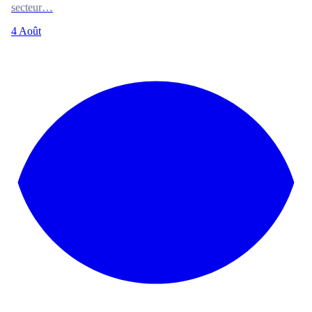
secteur…
4 Août