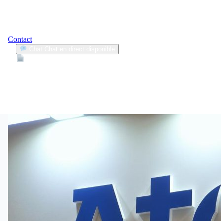
Contact
Chat
Chat en direct disponible
Devis
2min
atos
1
Articles trouvés