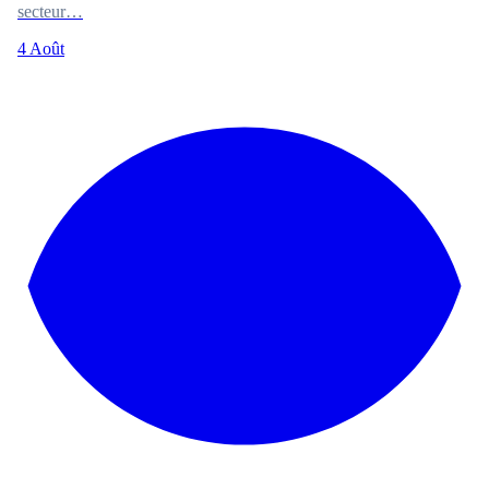
secteur…
4 Août