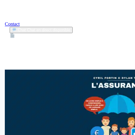
Contact
Chat
Chat en direct disponible
Devis
2min
assurance voiture courte durée
1
Articles trouvés