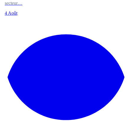
secteur…
4 Août