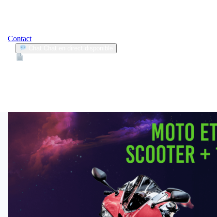
Contact
Chat
Chat en direct disponible
Devis
2min
assurance deux-roues
1
Articles trouvés