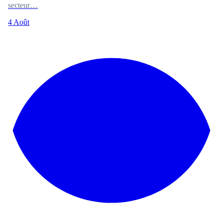
secteur…
4 Août