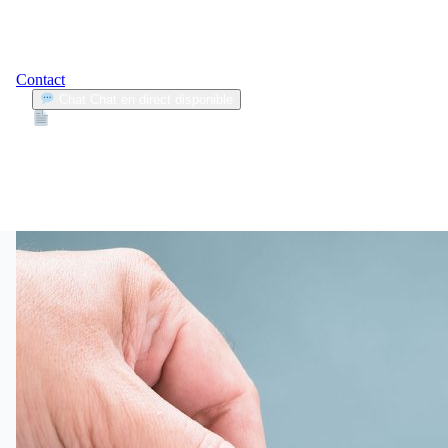
Contact
Chat
Chat en direct disponible
Devis
2min
assurance auto janvier 2026
1
Articles trouvés