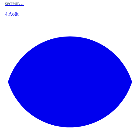
secteur…
4 Août