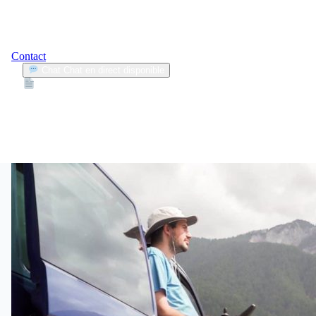
Contact
Chat
Chat en direct disponible
Devis
2min
assurance adaptée
1
Articles trouvés