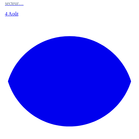
secteur…
4 Août