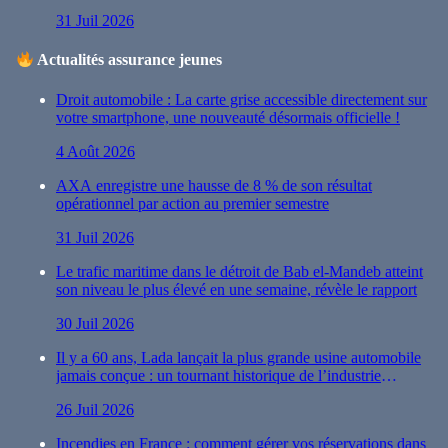
31 Juil 2026
Actualités assurance jeunes
Droit automobile : La carte grise accessible directement sur
votre smartphone, une nouveauté désormais officielle !
4 Août 2026
AXA enregistre une hausse de 8 % de son résultat
opérationnel par action au premier semestre
31 Juil 2026
Le trafic maritime dans le détroit de Bab el-Mandeb atteint
son niveau le plus élevé en une semaine, révèle le rapport
30 Juil 2026
Il y a 60 ans, Lada lançait la plus grande usine automobile
jamais conçue : un tournant historique de l’industrie
automobile
26 Juil 2026
Incendies en France : comment gérer vos réservations dans