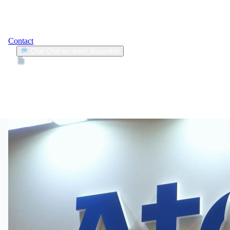
Contact
Chat
Chat en direct disponible
Devis
2min
actions
1
Articles trouvés