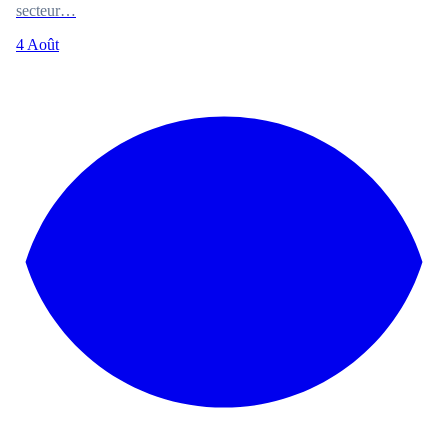
secteur…
4 Août