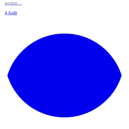
secteur…
4 Août