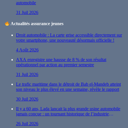
automobile
31 Juil 2026
Actualités assurance jeunes
Droit automobile : La carte grise accessible directement sur
votre smartphone, une nouveauté désormais officielle !
4 Août 2026
AXA enregistre une hausse de 8 % de son résultat
opérationnel par action au premier semestre
31 Juil 2026
Le trafic maritime dans le détroit de Bab el-Mandeb atteint
son niveau le plus élevé en une semaine, révèle le rapport
30 Juil 2026
Il y a 60 ans, Lada lançait la plus grande usine automobile
jamais conçue : un tournant historique de l’industrie
automobile
26 Juil 2026