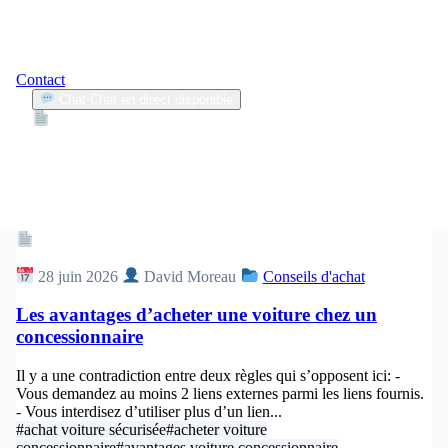
Contact
Chat
Chat en direct disponible
Devis
2min
acheter voiture concessionnaire
1
Articles trouvés
Article
28 juin 2026
David Moreau
Conseils d'achat
Les avantages d’acheter une voiture chez un
concessionnaire
Il y a une contradiction entre deux règles qui s’opposent ici: -
Vous demandez au moins 2 liens externes parmi les liens fournis.
- Vous interdisez d’utiliser plus d’un lien...
#achat voiture sécurisée
#acheter voiture
concessionnaire
#avantages voiture concessionnaire