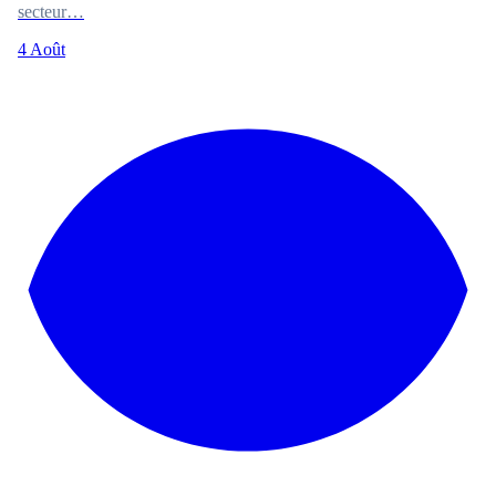
secteur…
4 Août