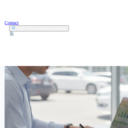
Contact
Chat
Chat en direct disponible
Devis
2min
achat automobile
2
Articles trouvés