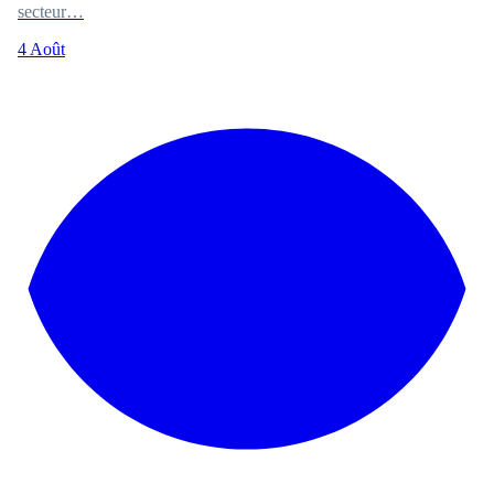
secteur…
4 Août