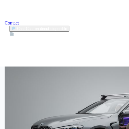
Contact
Chat
Chat en direct disponible
Devis
2min
accessoires voiture
1
Articles trouvés