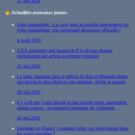
31 Juil 2026
Actualités assurance jeunes
Droit automobile : La carte grise accessible directement sur
votre smartphone, une nouveauté désormais officielle !
4 Août 2026
AXA enregistre une hausse de 8 % de son résultat
opérationnel par action au premier semestre
31 Juil 2026
Le trafic maritime dans le détroit de Bab el-Mandeb atteint
son niveau le plus élevé en une semaine, révèle le rapport
30 Juil 2026
Il y a 60 ans, Lada lançait la plus grande usine automobile
jamais conçue : un tournant historique de l’industrie
automobile
26 Juil 2026
Incendies en France : comment gérer vos réservations dans
les zones touchées ?