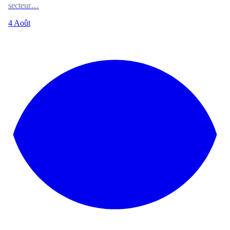
secteur…
4 Août