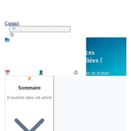
Contact
Chat
Chat en direct disponible
Devis
2min
Assurance Jeune Conducteur
Ski : découvrez les assurances
indispensables souvent oubliées !
8 février 2026
David Moreau
4 min de lecture
Sommaire
8 sections dans cet article