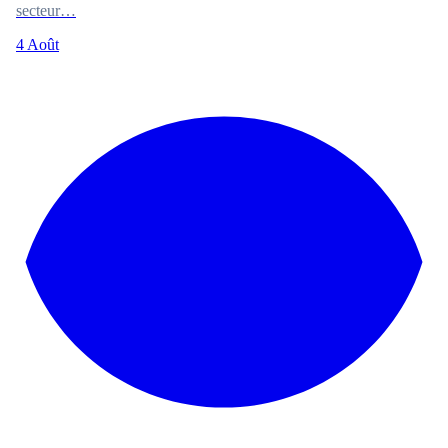
secteur…
4 Août