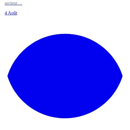
secteur…
4 Août