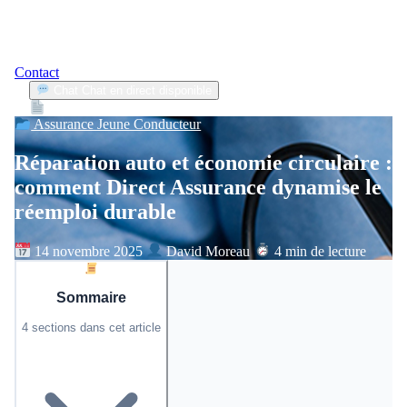
Contact
Chat
Chat en direct disponible
Devis
2min
Assurance Jeune Conducteur
Réparation auto et économie circulaire :
comment Direct Assurance dynamise le
réemploi durable
14 novembre 2025
David Moreau
4 min de lecture
Sommaire
4 sections dans cet article