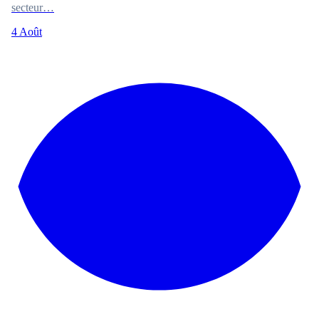
secteur…
4 Août