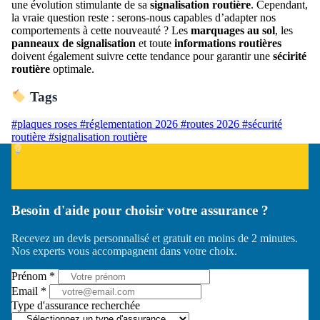
une évolution stimulante de sa
signalisation routière
. Cependant,
la vraie question reste : serons-nous capables d’adapter nos
comportements à cette nouveauté ? Les
marquages au sol
, les
panneaux de signalisation
et toute
informations routières
doivent également suivre cette tendance pour garantir une
sécirité
routière
optimale.
Tags
#plaques roses
#réglementation 2026
#routes 2026
#sécurité
routière
#signalisation routière
Besoin d'aide pour choisir votre assurance ?
Recevez un devis personnalisé et gratuit en moins de 2 minutes.
Nos experts vous accompagnent dans votre choix.
Prénom *
Email *
Type d'assurance recherchée