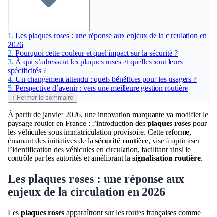
1.
Les plaques roses : une réponse aux enjeux de la circulation en
2026
2.
Pourquoi cette couleur et quel impact sur la sécurité ?
3.
À qui s’adressent les plaques roses et quelles sont leurs
spécificités ?
4.
Un changement attendu : quels bénéfices pour les usagers ?
5.
Perspective d’avenir : vers une meilleure gestion routière
↑ Fermer le sommaire
À partir de janvier 2026, une innovation marquante va modifier le
paysage routier en France : l’introduction des
plaques roses
pour
les véhicules sous immatriculation provisoire. Cette réforme,
émanant des initiatives de la
sécurité routière
, vise à optimiser
l’identification des véhicules en circulation, facilitant ainsi le
contrôle par les autorités et améliorant la
signalisation routière
.
Les plaques roses : une réponse aux
enjeux de la circulation en 2026
Les
plaques roses
apparaîtront sur les routes françaises comme