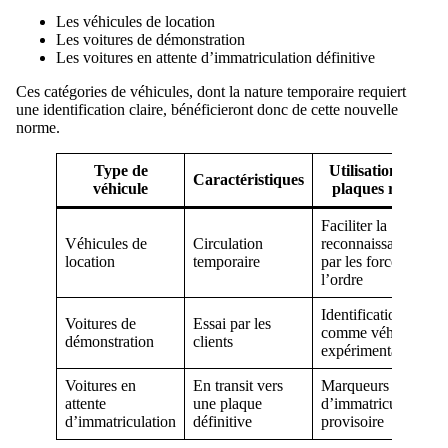
Les véhicules de location
Les voitures de démonstration
Les voitures en attente d’immatriculation définitive
Ces catégories de véhicules, dont la nature temporaire requiert
une identification claire, bénéficieront donc de cette nouvelle
norme.
Type de
Utilisation des
Caractéristiques
véhicule
plaques roses
Faciliter la
Véhicules de
Circulation
reconnaissance
location
temporaire
par les forces de
l’ordre
Identification
Voitures de
Essai par les
comme véhicule
démonstration
clients
expérimental
Voitures en
En transit vers
Marqueurs
attente
une plaque
d’immatriculation
d’immatriculation
définitive
provisoire