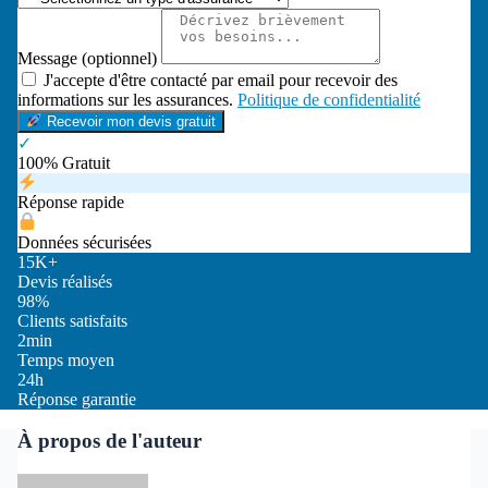
Message (optionnel)
J'accepte d'être contacté par email pour recevoir des
informations sur les assurances.
Politique de confidentialité
Recevoir mon devis gratuit
✓
100% Gratuit
Réponse rapide
Données sécurisées
15K+
Devis réalisés
98%
Clients satisfaits
2min
Temps moyen
24h
Réponse garantie
À propos de l'auteur