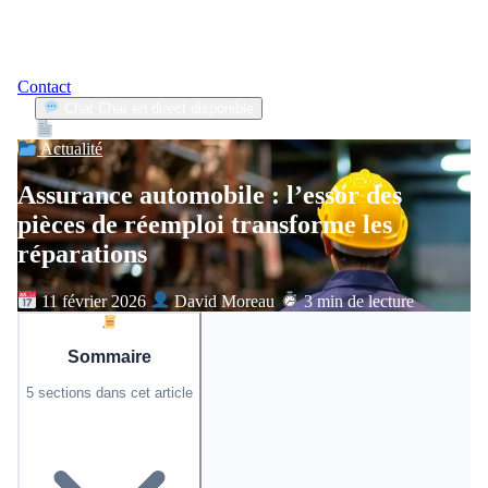
Contact
Chat
Chat en direct disponible
Devis
2min
Actualité
Assurance automobile : l’essor des
pièces de réemploi transforme les
réparations
11 février 2026
David Moreau
3 min de lecture
Sommaire
5 sections dans cet article