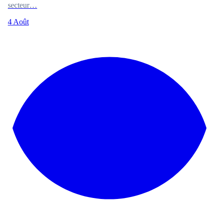
secteur…
4 Août