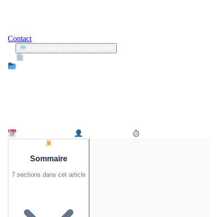
Contact
Chat
Chat en direct disponible
Devis
2min
Actualité
Nigéria : un nouveau comité uni pour
garantir le respect de l’assurance
automobile obligatoire
5 novembre 2025
David Moreau
4 min de lecture
Sommaire
7 sections dans cet article