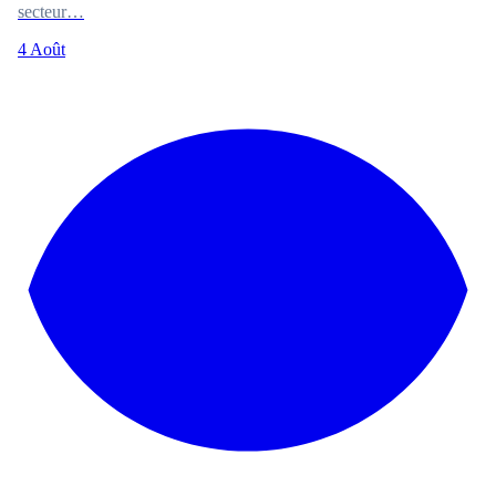
secteur…
4 Août