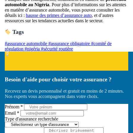
automobile au Nigéria
. Pour plus d’informations sur les attentes
en matière d’assurance automobile, vous pouvez consulter les
détails ici :
hausse des primes d’assurance auto
, et d’autres
ressources sur les tendances actuelles dans le secteur.
Tags
#assurance automobile
#assurance obligatoire
#comité de
régulation
#nigéria
#sécurité routière
Besoin d'aide pour choisir votre assurance ?
Recevez un devis personnalisé et gratuit en moins de 2 minutes.
Nos experts vous accompagnent dans votre choix.
Prénom *
Email *
Type d'assurance recherchée