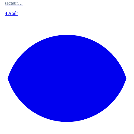
secteur…
4 Août