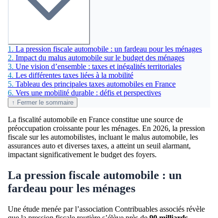
1.
La pression fiscale automobile : un fardeau pour les ménages
2.
Impact du malus automobile sur le budget des ménages
3.
Une vision d’ensemble : taxes et inégalités territoriales
4.
Les différentes taxes liées à la mobilité
5.
Tableau des principales taxes automobiles en France
6.
Vers une mobilité durable : défis et perspectives
↑ Fermer le sommaire
La fiscalité automobile en France constitue une source de
préoccupation croissante pour les ménages. En 2026, la pression
fiscale sur les automobilistes, incluant le malus automobile, les
assurances auto et diverses taxes, a atteint un seuil alarmant,
impactant significativement le budget des foyers.
La pression fiscale automobile : un
fardeau pour les ménages
Une étude menée par l’association Contribuables associés révèle
que la pression fiscale routière s’élève près de
90 milliards