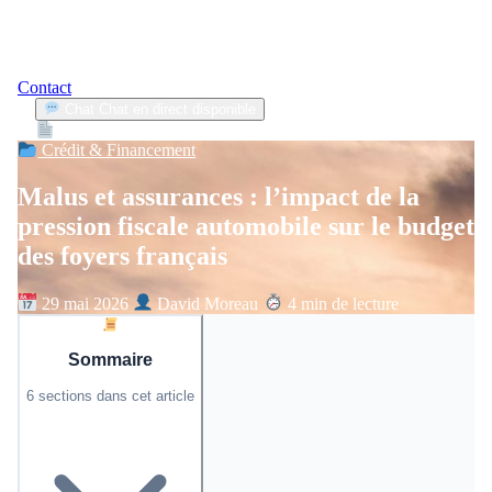
Contact
Chat
Chat en direct disponible
Devis
2min
Crédit & Financement
Malus et assurances : l’impact de la
pression fiscale automobile sur le budget
des foyers français
29 mai 2026
David Moreau
4 min de lecture
Sommaire
6 sections dans cet article