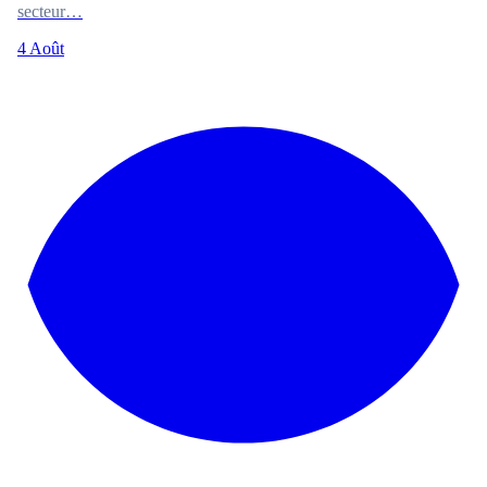
secteur…
4 Août