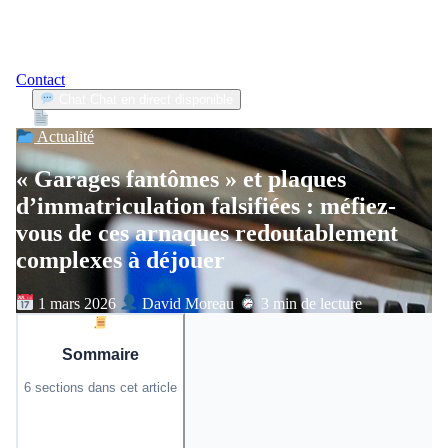
Contact
Chat
Chat en direct disponible
Devis
2min
Actualité
« Garages fantômes » et plaques
d’immatriculation falsifiées : méfiez-
vous de ces arnaques redoutablement
complexes à déjouer
1 mars 2026
David Moreau
3 min de lecture
Sommaire
6 sections dans cet article