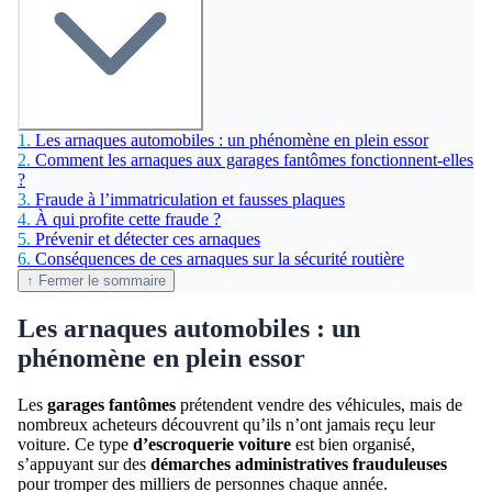
1.
Les arnaques automobiles : un phénomène en plein essor
2.
Comment les arnaques aux garages fantômes fonctionnent-elles
?
3.
Fraude à l’immatriculation et fausses plaques
4.
À qui profite cette fraude ?
5.
Prévenir et détecter ces arnaques
6.
Conséquences de ces arnaques sur la sécurité routière
↑ Fermer le sommaire
Les arnaques automobiles : un
phénomène en plein essor
Les
garages fantômes
prétendent vendre des véhicules, mais de
nombreux acheteurs découvrent qu’ils n’ont jamais reçu leur
voiture. Ce type
d’escroquerie voiture
est bien organisé,
s’appuyant sur des
démarches administratives frauduleuses
pour tromper des milliers de personnes chaque année.