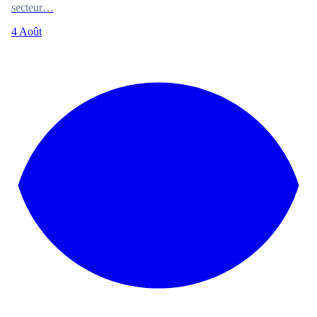
secteur…
4 Août