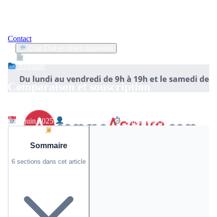
Contact
Chat
Chat en direct disponible
Devis
2min
Actualité
Comparaison et souscription
d’assurance auto en ligne simplifiée
8 juin 2025
David Moreau
3 min de lecture
Sommaire
6 sections dans cet article