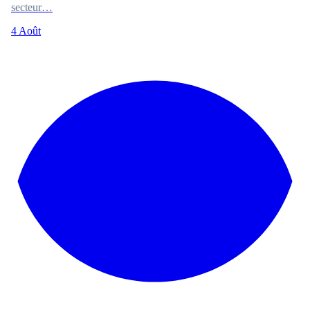
secteur…
4 Août